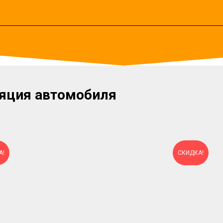
яция автомобиля
А!
СКИДКА!