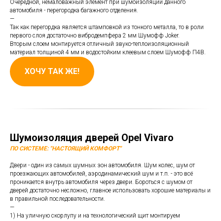
Очередной, немаловажный элемент при шумоизоляции данного
автомобиля - перегородка багажного отделения.
—
Так как перегордка является штамповкой из тонкого металла, то в роли
первого слоя достаточно вибродемпфера 2 мм Шумофф Joker.
Вторым слоем монтируется отличный звуко-теплоизоляционный
материал толщиной 4 мм и водостойким клеевым слоем Шумофф П4В.
ХОЧУ ТАК ЖЕ!
Шумоизоляция дверей Opel Vivaro
ПО СИСТЕМЕ: "НАСТОЯЩИЙ КОМФОРТ"
Двери - один из самых шумных зон автомобиля. Шум колес, шум от
проезжающих автомобилей, аэродинамический шум и т.п. - это всё
проникается внутрь автомобиля через двери. Бороться с шумом от
дверей достаточно несложно, главное использовать хорошие материалы и
в правильной последовательности.
—
1) На уличную скорлупу и на технологический щит монтируем