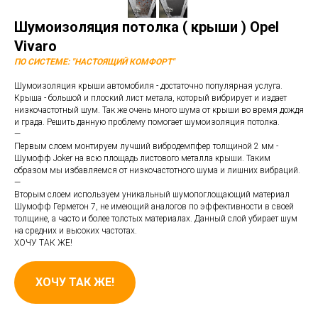
Шумоизоляция потолка ( крыши ) Opel
Vivaro
ПО СИСТЕМЕ: "НАСТОЯЩИЙ КОМФОРТ"
Шумоизоляция крыши автомобиля - достаточно популярная услуга.
Крыша - большой и плоский лист метала, который вибрирует и издает
низкочастотный шум. Так же очень много шума от крыши во время дождя
и града. Решить данную проблему помогает шумоизоляция потолка.
—
Первым слоем монтируем лучший вибродемпфер толщиной 2 мм -
Шумофф Joker на всю площадь листового металла крыши. Таким
образом мы избавляемся от низкочастотного шума и лишних вибраций.
—
Вторым слоем используем уникальный шумопоглощающий материал
Шумофф Герметон 7, не имеющий аналогов по эффективности в своей
толщине, а часто и более толстых материалах. Данный слой убирает шум
на средних и высоких частотах.
ХОЧУ ТАК ЖЕ!
ХОЧУ ТАК ЖЕ!