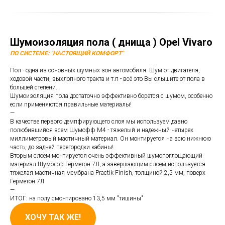
АЗ
Шумоизоляция пола ( днища ) Opel Vivaro
ПО СИСТЕМЕ: "НАСТОЯЩИЙ КОМФОРТ"
Пол - одна из основных шумных зон автомобиля. Шум от двигателя,
ходовой части, выхлопного тракта и т.п - всё это Вы слышите от пола в
большей степени.
Шумоизоляция пола достаточно эффективно борется с шумом, особенно
если применяются правильные материалы!
—
В качестве первого демпфирующего слоя мы используем давно
полюбившийся всем Шумофф М4 - тяжелый и надежный четырех
миллиметровый мастичный материал. Он монтируется на всю нижнюю
часть, до задней перегородки кабины!
Вторым слоем монтируется очень эффективный шумопоглощающий
материал Шумофф Герметон 7Л, а завершающим слоем используется
тяжелая мастичная мембрана Practik Finish, толщиной 2,5 мм, поверх
Герметон 7Л
—
ИТОГ: на полу смонтировано 13,5 мм "тишины"
ХОЧУ ТАК ЖЕ!