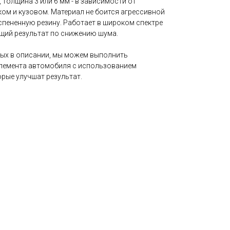
толщина 3 или 6 мм - в зависимости от
ом и кузовом. Материал не боится агрессивной
вспененную резину. Работает в широком спектре
бщий результат по снижению шума.
ых в описании, мы можем выполнить
емента автомобиля с использованием
рые улучшат результат.