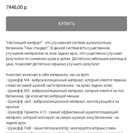
7446,00
р.
КУПИТЬ
"Настоящий комфорт" - это улучшенная система шумоизоляции
багажника "Наш стандарт". В данной системе есть существенное
улучшение материалов на зоне задних арок, что существенно улучшает
результата по снижению шума в целом. Достаточно небольшая разница в
цене, позволяет достаточно серьезно улучшить результат.
Комплект включает в себя материалы, как на фото:
- Шумофф М4 - виброизоляционный материал, который клеится первым
слоем на самой шумной части багажника - на арках задних колес.
- Шумофф М3 - виброизоляционный материал, который клеится на пол
багажника, где количество вибраций меньше.
- Шумофф Jack - виброизоляционный материал, монтирующийся на
крылья/
- Шумофф Герметон А15 - самый эффективный шумопоглощающий
материал, который монтирует на самую шумную зону багажника - на
задние арки.
- Шумофф П4В - звуко-теплоизолятор, монтируется вторым слоем,