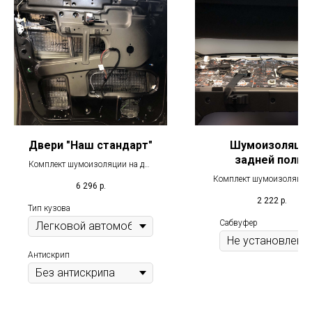
Двери "Наш стандарт"
Шумоизоляци
задней полки
Комплект шумоизоляции на две
двери по системе "Наш стандарт"
Комплект шумоизоляцио
6 296
р.
материалов для обрабо
2 222
р.
задней полки автомоб
Тип кузова
Сабвуфер
Антискрип